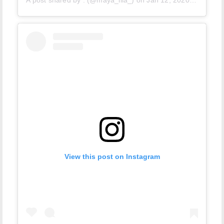
A post shared by
.
(@maya_lila_) on
Jan 12, 2020 at 12:08pm PST
View this post on Instagram