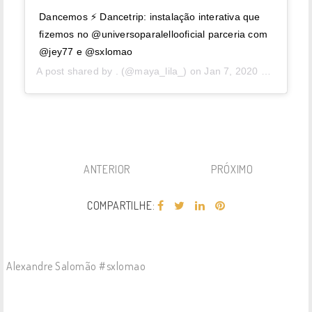
Dancemos ⚡️ Dancetrip: instalação interativa que
fizemos no @universoparalellooficial parceria com
@jey77 e @sxlomao
A post shared by
.
(@maya_lila_) on
Jan 7, 2020 at 2:16am PST
ANTERIOR
PRÓXIMO
COMPARTILHE:
Alexandre Salomão #sxlomao