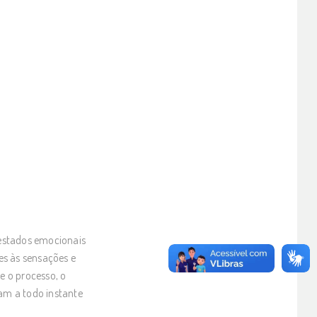
 estados emocionais
es às sensações e
 o processo, o
am a todo instante