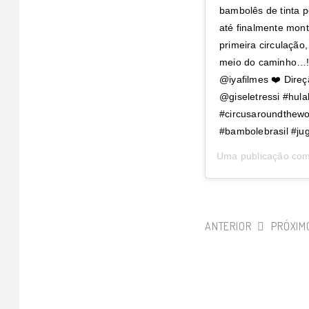
bambolês de tinta 
até finalmente mon
primeira circulaçã
meio do caminho…! 
@iyafilmes ❤️ Direç
@giseletressi #hul
#circusaroundthewo
#bambolebrasil #jug
Uma publicação com
ANTERIOR
PRÓXIM