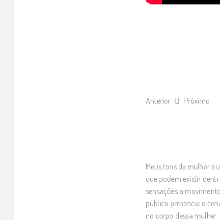
Anterior
Próximo
Meus tons de mulher é u
que podem existir dentr
sensações a movimentos
público presencia o ce
no corpo dessa mulher.