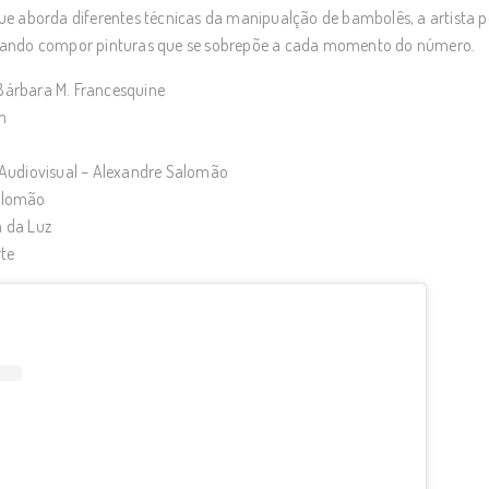
aborda diferentes técnicas da manipualção de bambolês, a artista p
scando compor pinturas que se sobrepõe a cada momento do número.
Bárbara M. Francesquine
m
 Audiovisual – Alexandre Salomão
Salomão
a da Luz
te