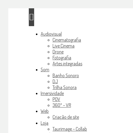
Audiovisual
Cinematografia
Live Cinema
Drone
Fotografia
Artes integradas
Som
Banho Sonoro
DJ
Trilha Sonora
Imersividade
POV
360º – VR
Web
Criação de site
Loja
Taurimage – Collab