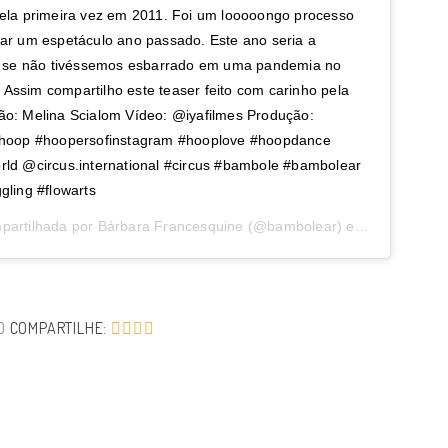
pela primeira vez em 2011. Foi um looooongo processo
tar um espetáculo ano passado. Este ano seria a
o, se não tivéssemos esbarrado em uma pandemia no
Assim compartilho este teaser feito com carinho pela
ão: Melina Scialom Vídeo: @iyafilmes Produção:
ahoop #hoopersofinstagram #hooplove #hoopdance
rld @circus.international #circus #bambole #bambolear
gling #flowarts
partilhada por
Bárbara Francesquine
(@bambolear) em
15 de Out,
O
COMPARTILHE: