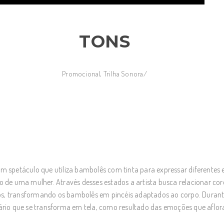
TONS
Promocional
,
Trilha Sonora
/
m spetáculo que utiliza bambolês com tinta para expressar diferentes
o de uma mulher. Através desses estados a artista busca relacionar cor
, transformando os bambolês em pincéis adaptados ao corpo. Durante
nário que se transforma em tela, como resultado das emoções que aflor