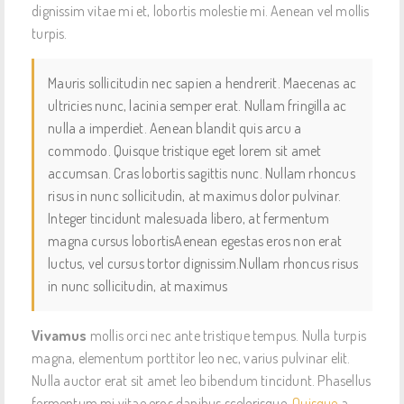
dignissim vitae mi et, lobortis molestie mi. Aenean vel mollis
turpis.
Mauris sollicitudin nec sapien a hendrerit. Maecenas ac
ultricies nunc, lacinia semper erat. Nullam fringilla ac
nulla a imperdiet. Aenean blandit quis arcu a
commodo. Quisque tristique eget lorem sit amet
accumsan. Cras lobortis sagittis nunc. Nullam rhoncus
risus in nunc sollicitudin, at maximus dolor pulvinar.
Integer tincidunt malesuada libero, at fermentum
magna cursus lobortisAenean egestas eros non erat
luctus, vel cursus tortor dignissim.Nullam rhoncus risus
in nunc sollicitudin, at maximus
Vivamus
mollis orci nec ante tristique tempus. Nulla turpis
magna, elementum porttitor leo nec, varius pulvinar elit.
Nulla auctor erat sit amet leo bibendum tincidunt. Phasellus
fermentum mi vitae eros dapibus scelerisque.
Quisque
a