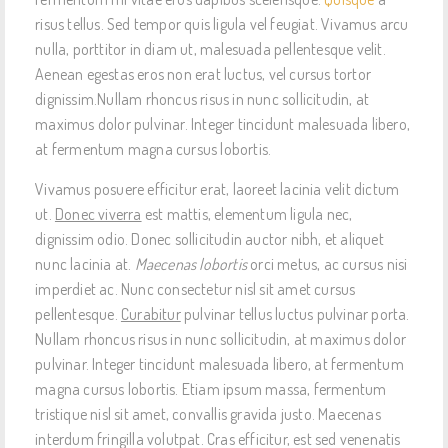
risus tellus. Sed tempor quis ligula vel feugiat. Vivamus arcu
nulla, porttitor in diam ut, malesuada pellentesque velit.
Aenean egestas eros non erat luctus, vel cursus tortor
dignissim.Nullam rhoncus risus in nunc sollicitudin, at
maximus dolor pulvinar. Integer tincidunt malesuada libero,
at fermentum magna cursus lobortis.
Vivamus posuere efficitur erat, laoreet lacinia velit dictum
ut.
Donec viverra
est mattis, elementum ligula nec,
dignissim odio. Donec sollicitudin auctor nibh, et aliquet
nunc lacinia at.
Maecenas lobortis
orci metus, ac cursus nisi
imperdiet ac. Nunc consectetur nisl sit amet cursus
pellentesque.
Curabitur
pulvinar tellus luctus pulvinar porta.
Nullam rhoncus risus in nunc sollicitudin, at maximus dolor
pulvinar. Integer tincidunt malesuada libero, at fermentum
magna cursus lobortis. Etiam ipsum massa, fermentum
tristique nisl sit amet, convallis gravida justo. Maecenas
interdum fringilla volutpat. Cras efficitur, est sed venenatis