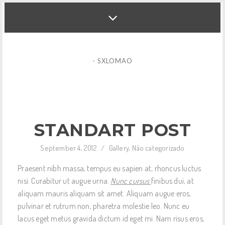
- SXLOMAO
STANDART POST
September 4, 2012
/
Gallery
,
Não categorizado
Praesent nibh massa, tempus eu sapien at, rhoncus luctus
nisi. Curabitur ut augue urna.
Nunc cursus
finibus dui, at
aliquam mauris aliquam sit amet. Aliquam augue eros,
pulvinar et rutrum non, pharetra molestie leo. Nunc eu
lacus eget metus gravida dictum id eget mi. Nam risus eros,