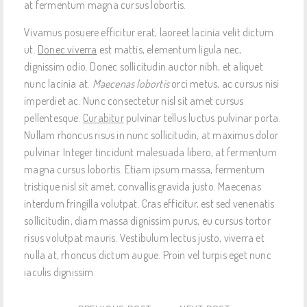
at fermentum magna cursus lobortis.
Vivamus posuere efficitur erat, laoreet lacinia velit dictum
ut.
Donec viverra
est mattis, elementum ligula nec,
dignissim odio. Donec sollicitudin auctor nibh, et aliquet
nunc lacinia at.
Maecenas lobortis
orci metus, ac cursus nisi
imperdiet ac. Nunc consectetur nisl sit amet cursus
pellentesque.
Curabitur
pulvinar tellus luctus pulvinar porta.
Nullam rhoncus risus in nunc sollicitudin, at maximus dolor
pulvinar. Integer tincidunt malesuada libero, at fermentum
magna cursus lobortis. Etiam ipsum massa, fermentum
tristique nisl sit amet, convallis gravida justo. Maecenas
interdum fringilla volutpat. Cras efficitur, est sed venenatis
sollicitudin, diam massa dignissim purus, eu cursus tortor
risus volutpat mauris. Vestibulum lectus justo, viverra et
nulla at, rhoncus dictum augue. Proin vel turpis eget nunc
iaculis dignissim.