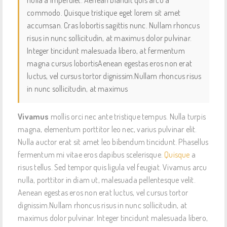
nulla a imperdiet. Aenean blandit quis arcu a
commodo. Quisque tristique eget lorem sit amet
accumsan. Cras lobortis sagittis nunc. Nullam rhoncus
risus in nunc sollicitudin, at maximus dolor pulvinar.
Integer tincidunt malesuada libero, at fermentum
magna cursus lobortisAenean egestas eros non erat
luctus, vel cursus tortor dignissim.Nullam rhoncus risus
in nunc sollicitudin, at maximus
Vivamus
mollis orci nec ante tristique tempus. Nulla turpis
magna, elementum porttitor leo nec, varius pulvinar elit.
Nulla auctor erat sit amet leo bibendum tincidunt. Phasellus
fermentum mi vitae eros dapibus scelerisque.
Quisque
a
risus tellus. Sed tempor quis ligula vel feugiat. Vivamus arcu
nulla, porttitor in diam ut, malesuada pellentesque velit.
Aenean egestas eros non erat luctus, vel cursus tortor
dignissim.Nullam rhoncus risus in nunc sollicitudin, at
maximus dolor pulvinar. Integer tincidunt malesuada libero,