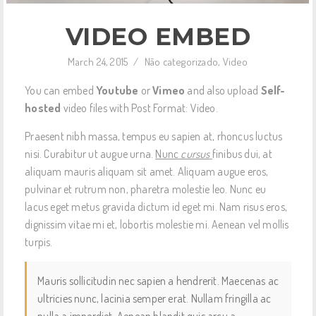
VIDEO EMBED
March 24, 2015
/
Não categorizado
,
Video
You can embed
Youtube
or
Vimeo
and also upload
Self-
hosted
video files with Post Format: Video.
Praesent nibh massa, tempus eu sapien at, rhoncus luctus
nisi. Curabitur ut augue urna.
Nunc
cursus
finibus dui, at
aliquam mauris aliquam sit amet. Aliquam augue eros,
pulvinar et rutrum non, pharetra molestie leo. Nunc eu
lacus eget metus gravida dictum id eget mi. Nam risus eros,
dignissim vitae mi et, lobortis molestie mi. Aenean vel mollis
turpis.
Mauris sollicitudin nec sapien a hendrerit. Maecenas ac
ultricies nunc, lacinia semper erat. Nullam fringilla ac